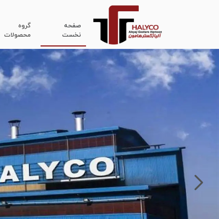
صفحه
گروه
نخست
محصولات
آلیاژ
خط م
فرآی
استان