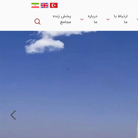
ارتباط با
درباره
پخش زنده
ما
ما
مجامع
اهداف و استراتژی ها
بیانیه ماموریت و چشم انداز
دپارتمان ها
گاه شمار