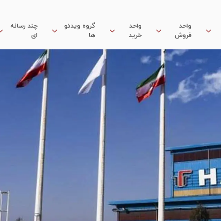
واحد
واحد
گروه ویدئو
چند رسانه
فروش
خرید
ها
ای
گستر هامون در یک نگاه
تاریخچه تاسیس
شی مدیریت یکپارچه
پیام مدیر عامل
ند تحقق تولید فروسیلیس
مدیران
داردها و افتخارات