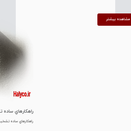
مشاهده بیشتر
راﻫﻜﺎرﻫﺎي ﺳﺎده
ﻣﻴﻜﺮوﻧﻴﺰه
راﻫﻜﺎرﻫﺎي ﺳﺎده ﺗﺸﺨﻴ