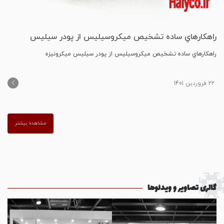
راﻫﻜﺎرﻫﺎي ﺳﺎده ﺗﺸﺨﻴﺺ ﻣﻴﻜﺮوﺳﻴﻠﻴﺲ از ﭘﻮدر ﺳﻴﻠﻴﺲ
ﻣﻴﻜﺮوﻧﻴﺰه
راﻫﻜﺎرﻫﺎي ﺳﺎده ﺗﺸﺨﻴﺺ ﻣﻴﻜﺮوﺳﻴﻠﻴﺲ از ﭘﻮدر ﺳﻴﻠﻴﺲ ﻣﻴﻜﺮوﻧﻴﺰه
22 فروردین 1401
مشاهده بیشتر
گالری تصاویر و ویدئوها