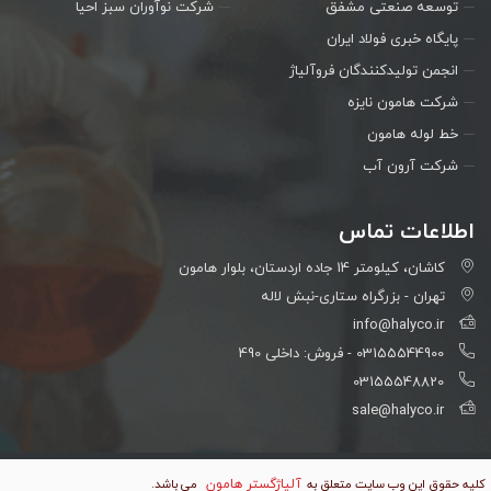
توسعه صنعتی مشفق
شرکت نوآوران سبز احیا
پایگاه خبری فولاد ایران
انجمن تولیدکنندگان فروآلیاژ
شرکت هامون نایزه
خط لوله هامون
شرکت آرون آب
اطلاعات تماس
كاشان، كيلومتر 14 جاده اردستان، بلوار هامون
تهران - بزرگراه ستاری-نبش لاله
info@halyco.ir
03155544900 - فروش: داخلی 490
03155548820
sale@halyco.ir
آلیاژگستر هامون
کلیه حقوق این وب سایت متعلق به
می باشد.